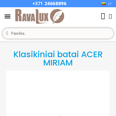
+37
1
24668896
LT
Klasikiniai batai ACER
MIRIAM