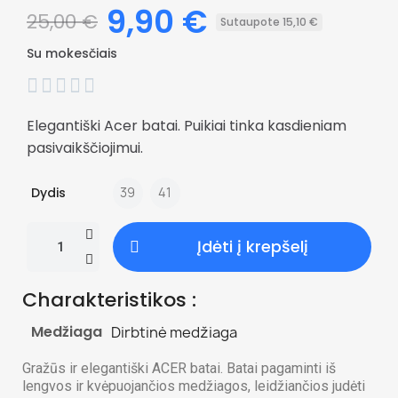
9,90 €
25,00 €
Sutaupote 15,10 €
Su mokesčiais





Elegantiški Acer batai. Puikiai tinka kasdieniam
pasivaikščiojimui.
Dydis
39
41
Įdėti į krepšelį
Charakteristikos :
Medžiaga
Dirbtinė medžiaga
Gražūs ir elegantiški ACER batai. Batai pagaminti iš
lengvos ir kvėpuojančios medžiagos, leidžiančios judėti