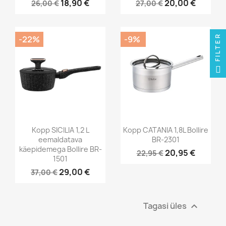
18,90 €
20,00 €
26,00 €
27,00 €
FILTER
-22%
-9%
Kopp SICILIA 1,2 L
Kopp CATANIA 1,8L Bollire
eemaldatava
BR-2301
käepidemega Bollire BR-
20,95 €
22,95 €
1501
29,00 €
37,00 €
Tagasi üles
