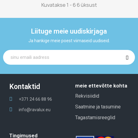
Kuvatakse 1 - 6 6 üksust
Liituge meie uudiskirjaga
Ja hankige meie poest viimaseid uudiseid.
Kontaktid
meie ettevõtte kohta
Rekvisiidid
+371 24 66 88 96
Saatmine ja tasumine
info@ravalux.eu
Tagastamisreeglid
Tingimused