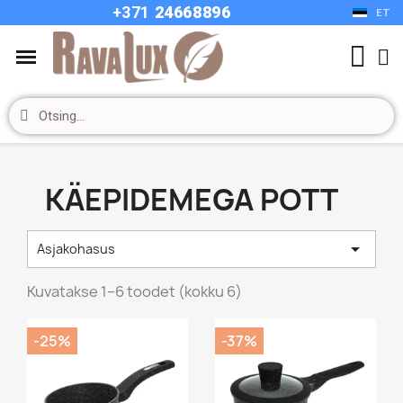
+37
1
24668896
ET
KÄEPIDEMEGA POTT

Asjakohasus
Kuvatakse 1–6 toodet (kokku 6)
-25%
-37%