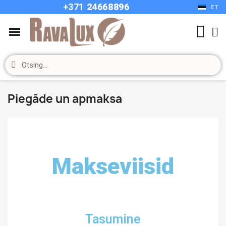
+37
1
24668896
ET
Piegāde un apmaksa
Makseviisid
Tasumine