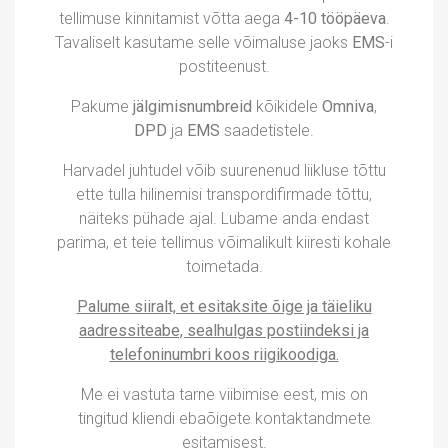
tellimuse kinnitamist võtta aega
4-10 tööpäeva
.
Tavaliselt kasutame selle võimaluse jaoks
EMS
-i
postiteenust.
Pakume
jälgimisnumbreid
kõikidele
Omniva
,
DPD
ja
EMS
saadetistele.
Harvadel juhtudel võib suurenenud liikluse tõttu
ette tulla hilinemisi transpordifirmade tõttu,
näiteks pühade ajal. Lubame anda endast
parima, et teie tellimus võimalikult kiiresti kohale
toimetada.
Palume siiralt, et esitaksite õige ja täieliku
aadressiteabe, sealhulgas postiindeksi ja
telefoninumbri koos riigikoodiga.
Me ei vastuta tarne viibimise eest, mis on
tingitud kliendi ebaõigete kontaktandmete
esitamisest.