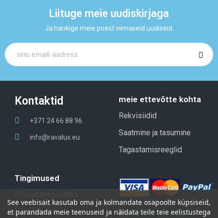
Liituge meie uudiskirjaga
Ja hankige meie poest viimaseid uudiseid.
Kontaktid
meie ettevõtte kohta
Rekvisiidid
+371 24 66 88 96
Saatmine ja tasumine
info@ravalux.eu
Tagastamisreeglid
Tingimused
Privaatsuspoliitika
See
veebisait
kasutab
oma
ja kolmandate osapoolte küpsiseid,
Küpsiste teave
et parandada meie teenuseid
ja
näidata
teile teie eelistustega