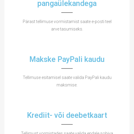
pangaülekandega
Pärast tellimuse vormistamist saate e-posti teel
arve tasumiseks.
Makske PayPali kaudu
Tellimuse esitamisel saate valida PayPali kaudu
maksmise.
Krediit- või deebetkaart
Tellimust vormistades saate valida endale sobiva