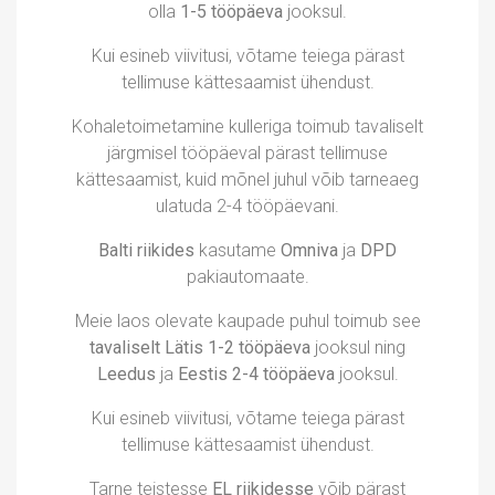
olla
1-5 tööpäeva
jooksul.
Kui esineb viivitusi, võtame teiega pärast
tellimuse kättesaamist ühendust.
Kohaletoimetamine kulleriga toimub tavaliselt
järgmisel tööpäeval pärast tellimuse
kättesaamist, kuid mõnel juhul võib tarneaeg
ulatuda 2-4 tööpäevani.
Balti riikides
kasutame
Omniva
ja
DPD
pakiautomaate.
Meie laos olevate kaupade puhul toimub see
tavaliselt Lätis 1-2 tööpäeva
jooksul ning
Leedus
ja
Eestis 2-4 tööpäeva
jooksul.
Kui esineb viivitusi, võtame teiega pärast
tellimuse kättesaamist ühendust.
Tarne teistesse
EL riikidesse
võib pärast