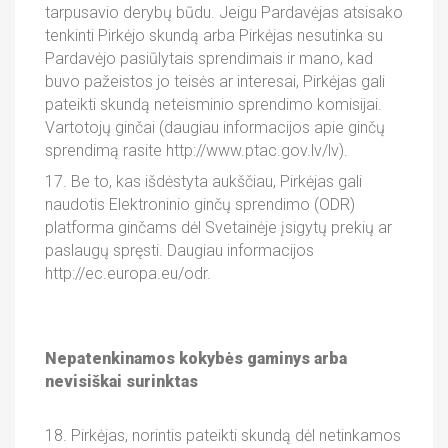
tarpusavio derybų būdu. Jeigu Pardavėjas atsisako
tenkinti Pirkėjo skundą arba Pirkėjas nesutinka su
Pardavėjo pasiūlytais sprendimais ir mano, kad
buvo pažeistos jo teisės ar interesai, Pirkėjas gali
pateikti skundą neteisminio sprendimo komisijai.
Vartotojų ginčai (daugiau informacijos apie ginčų
sprendimą rasite http://www.ptac.gov.lv/lv).
17. Be to, kas išdėstyta aukščiau, Pirkėjas gali
naudotis Elektroninio ginčų sprendimo (ODR)
platforma ginčams dėl Svetainėje įsigytų prekių ar
paslaugų spręsti. Daugiau informacijos
http://ec.europa.eu/odr.
Nepatenkinamos kokybės gaminys arba
nevisiškai surinktas
18. Pirkėjas, norintis pateikti skundą dėl netinkamos