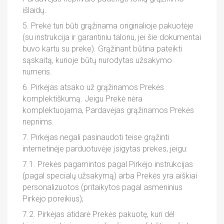
išlaidų.
5. Prekė turi būti grąžinama originalioje pakuotėje
(su instrukcija ir garantiniu talonu, jei šie dokumentai
buvo kartu su preke). Grąžinant būtina pateikti
sąskaitą, kurioje būtų nurodytas užsakymo
numeris.
6. Pirkėjas atsako už grąžinamos Prekės
komplektiškumą. Jeigu Prekė nėra
komplektuojama, Pardavėjas grąžinamos Prekės
nepriims.
7. Pirkėjas negali pasinaudoti teise grąžinti
internetinėje parduotuvėje įsigytas prekes, jeigu:
7.1. Prekės pagamintos pagal Pirkėjo instrukcijas
(pagal specialų užsakymą) arba Prekės yra aiškiai
personalizuotos (pritaikytos pagal asmeninius
Pirkėjo poreikius);
7.2. Pirkėjas atidarė Prekės pakuotę, kuri dėl