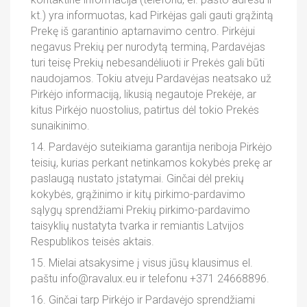
kt.) yra informuotas, kad Pirkėjas gali gauti grąžintą
Prekę iš garantinio aptarnavimo centro. Pirkėjui
negavus Prekių per nurodytą terminą, Pardavėjas
turi teisę Prekių nebesandėliuoti ir Prekės gali būti
naudojamos. Tokiu atveju Pardavėjas neatsako už
Pirkėjo informaciją, likusią negautoje Prekėje, ar
kitus Pirkėjo nuostolius, patirtus dėl tokio Prekės
sunaikinimo.
14. Pardavėjo suteikiama garantija neriboja Pirkėjo
teisių, kurias perkant netinkamos kokybės prekę ar
paslaugą nustato įstatymai. Ginčai dėl prekių
kokybės, grąžinimo ir kitų pirkimo-pardavimo
sąlygų sprendžiami Prekių pirkimo-pardavimo
taisyklių nustatyta tvarka ir remiantis Latvijos
Respublikos teisės aktais.
15. Mielai atsakysime į visus jūsų klausimus el.
paštu info@ravalux.eu ir telefonu +371 24668896.
16. Ginčai tarp Pirkėjo ir Pardavėjo sprendžiami