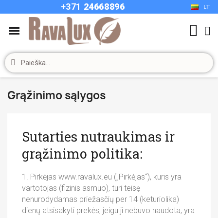
+37
1
24668896
LT
Grąžinimo sąlygos
Sutarties nutraukimas ir
grąžinimo politika:
1. Pirkėjas www.ravalux.eu („Pirkėjas“), kuris yra
vartotojas (fizinis asmuo), turi teisę
nenurodydamas priežasčių per 14 (keturiolika)
dienų atsisakyti prekės, jeigu ji nebuvo naudota, yra