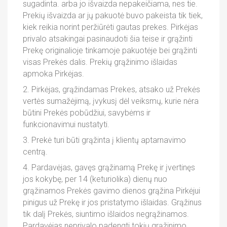
sugadinta. arba jo išvaizda nepakeičiama, nes tie.
Prekių išvaizda ar jų pakuotė buvo pakeista tik tiek,
kiek reikia norint peržiūrėti gautas prekes. Pirkėjas
privalo atsakingai pasinaudoti šia teise ir grąžinti
Prekę originalioje tinkamoje pakuotėje bei grąžinti
visas Prekės dalis. Prekių grąžinimo išlaidas
apmoka Pirkėjas.
2. Pirkėjas, grąžindamas Prekes, atsako už Prekės
vertės sumažėjimą, įvykusį dėl veiksmų, kurie nėra
būtini Prekės pobūdžiui, savybėms ir
funkcionavimui nustatyti.
3. Prekė turi būti grąžinta į klientų aptarnavimo
centrą.
4. Pardavėjas, gavęs grąžinamą Prekę ir įvertinęs
jos kokybę, per 14 (keturiolika) dienų nuo
grąžinamos Prekės gavimo dienos grąžina Pirkėjui
pinigus už Prekę ir jos pristatymo išlaidas. Grąžinus
tik dalį Prekės, siuntimo išlaidos negrąžinamos.
Pardavėjas neprivalo padengti tokių grąžinimo