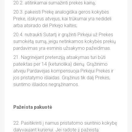
20.2. atitinkamai sumažinti prekės kainą;
20.3. pakeisti Prekę analogiška geros kokybės
Preke, išskyrus atvejus, kai trūkumai yra nedideli
arba atsirado dėl Pirkėjo kaltės;
20.4. nutraukti Sutartį ir grąžinti Pirkėjui už Prekes
sumokėtą sumą, jeigu netinkamos kokybės prekių
pardavimas yra esminis užsakymo pažeidimas.
21. Nagrinėjant pretenziją atsakymas turi būti
pateiktas per 14 (keturiolika) dienų. Grąžinimo
atveju Pardavėjas kompensuoja Pirkėjui Prekės ir
jos pristatymo išlaidas. Grąžinus tik dalį Prekės,
siuntimo išlaidos negrąžinamos.
Pažeista pakuotė
22. Pasitikrinti į namus pristatomo siuntinio kokybę
dalyvaujant kurjeriui. Jei radote jį pažeistą: