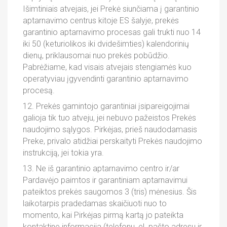
Išimtiniais atvejais, jei Prekė siunčiama į garantinio
aptarnavimo centrus kitoje ES šalyje, prekės
garantinio aptarnavimo procesas gali trukti nuo 14
iki 50 (keturiolikos iki dvidešimties) kalendorinių
dienų, priklausomai nuo prekės pobūdžio.
Pabrėžiame, kad visais atvejais stengiamės kuo
operatyviau įgyvendinti garantinio aptarnavimo
procesą.
12. Prekės gamintojo garantiniai įsipareigojimai
galioja tik tuo atveju, jei nebuvo pažeistos Prekės
naudojimo sąlygos. Pirkėjas, prieš naudodamasis
Preke, privalo atidžiai perskaityti Prekės naudojimo
instrukciją, jei tokia yra.
13. Ne iš garantinio aptarnavimo centro ir/ar
Pardavėjo paimtos ir garantiniam aptarnavimui
pateiktos prekės saugomos 3 (tris) mėnesius. Šis
laikotarpis pradedamas skaičiuoti nuo to
momento, kai Pirkėjas pirmą kartą jo pateikta
kontaktine informacija (telefonu, el. pašto adresu ir