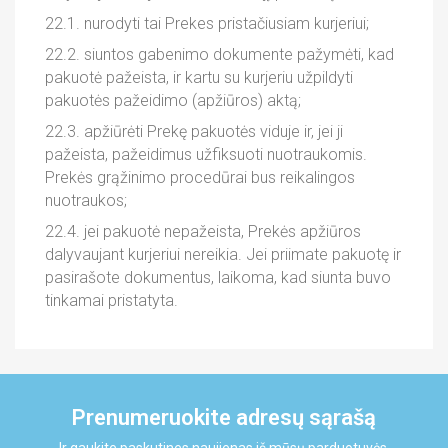
22.1. nurodyti tai Prekes pristačiusiam kurjeriui;
22.2. siuntos gabenimo dokumente pažymėti, kad
pakuotė pažeista, ir kartu su kurjeriu užpildyti
pakuotės pažeidimo (apžiūros) aktą;
22.3. apžiūrėti Prekę pakuotės viduje ir, jei ji
pažeista, pažeidimus užfiksuoti nuotraukomis.
Prekės grąžinimo procedūrai bus reikalingos
nuotraukos;
22.4. jei pakuotė nepažeista, Prekės apžiūros
dalyvaujant kurjeriui nereikia. Jei priimate pakuotę ir
pasirašote dokumentus, laikoma, kad siunta buvo
tinkamai pristatyta.
Prenumeruokite adresų sąrašą
Ir gaukite paskutines naujienas iš mūsų parduotuvės.