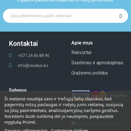
Kontaktai
Apie mus
Rekvizitai
+371 24 66 88 96
Siuntimas ir apmokėjimas
info@ravalux.eu
Gražinimo politika
Sąlygos
Ši svetainė naudoja savo ir trečiųjų šalių slapukus, kad
Privatumo politika
pagerintų mūsų paslaugas ir rodytų jums reklamą, susijusią
Failo informacija сookie
su jūsų pasirinkimais, analizuojant jūsų naršymo įpročius.
Norėdami duoti sutikimą dėl jo naudojimo, paspauskite
mygtuką Priimti.
Daugiau informacijos
Customize cookies