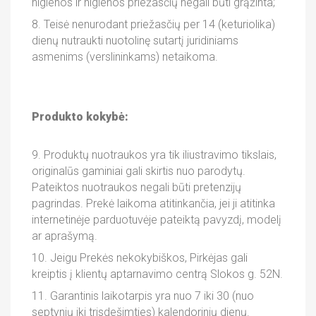
higienos ir higienos priežasčių negali būti grąžinta;
8. Teisė nenurodant priežasčių per 14 (keturiolika)
dienų nutraukti nuotolinę sutartį juridiniams
asmenims (verslininkams) netaikoma.
Produkto kokybė:
9. Produktų nuotraukos yra tik iliustravimo tikslais,
originalūs gaminiai gali skirtis nuo parodytų.
Pateiktos nuotraukos negali būti pretenzijų
pagrindas. Prekė laikoma atitinkančia, jei ji atitinka
internetinėje parduotuvėje pateiktą pavyzdį, modelį
ar aprašymą.
10. Jeigu Prekės nekokybiškos, Pirkėjas gali
kreiptis į klientų aptarnavimo centrą Slokos g. 52N.
11. Garantinis laikotarpis yra nuo 7 iki 30 (nuo
septynių iki trisdešimties) kalendorinių dienų.