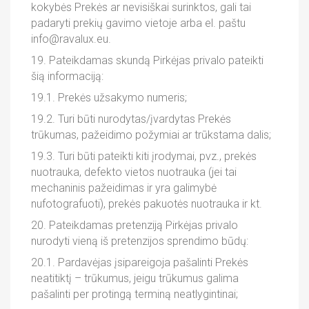
kokybės Prekės ar nevisiškai surinktos, gali tai
padaryti prekių gavimo vietoje arba el. paštu
info@ravalux.eu.
19. Pateikdamas skundą Pirkėjas privalo pateikti
šią informaciją:
19.1. Prekės užsakymo numeris;
19.2. Turi būti nurodytas/įvardytas Prekės
trūkumas, pažeidimo požymiai ar trūkstama dalis;
19.3. Turi būti pateikti kiti įrodymai, pvz., prekės
nuotrauka, defekto vietos nuotrauka (jei tai
mechaninis pažeidimas ir yra galimybė
nufotografuoti), prekės pakuotės nuotrauka ir kt.
20. Pateikdamas pretenziją Pirkėjas privalo
nurodyti vieną iš pretenzijos sprendimo būdų:
20.1. Pardavėjas įsipareigoja pašalinti Prekės
neatitiktį – trūkumus, jeigu trūkumus galima
pašalinti per protingą terminą neatlygintinai;