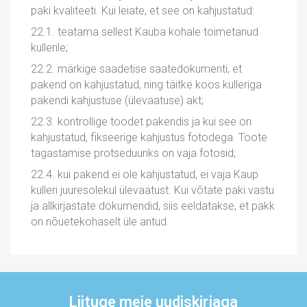
paki kvaliteeti. Kui leiate, et see on kahjustatud:
22.1. teatama sellest Kauba kohale toimetanud
kullerile;
22.2. märkige saadetise saatedokumenti, et
pakend on kahjustatud, ning täitke koos kulleriga
pakendi kahjustuse (ülevaatuse) akt;
22.3. kontrollige toodet pakendis ja kui see on
kahjustatud, fikseerige kahjustus fotodega. Toote
tagastamise protseduuriks on vaja fotosid;
22.4. kui pakend ei ole kahjustatud, ei vaja Kaup
kulleri juuresolekul ülevaatust. Kui võtate paki vastu
ja allkirjastate dokumendid, siis eeldatakse, et pakk
on nõuetekohaselt üle antud.
Liituge meie uudiskirjaga