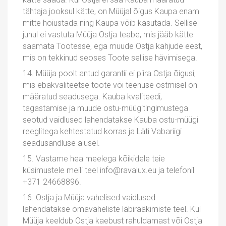
tähtaja jooksul kätte, on Müüjal õigus Kaupa enam
mitte hoiustada ning Kaupa võib kasutada. Sellisel
juhul ei vastuta Müüja Ostja teabe, mis jääb kätte
saamata Tootesse, ega muude Ostja kahjude eest,
mis on tekkinud seoses Toote sellise hävimisega.
14. Müüja poolt antud garantii ei piira Ostja õigusi,
mis ebakvaliteetse toote või teenuse ostmisel on
määratud seadusega. Kauba kvaliteedi,
tagastamise ja muude ostu-müügitingimustega
seotud vaidlused lahendatakse Kauba ostu-müügi
reeglitega kehtestatud korras ja Läti Vabariigi
seadusandluse alusel.
15. Vastame hea meelega kõikidele teie
küsimustele meili teel info@ravalux.eu ja telefonil
+371 24668896.
16. Ostja ja Müüja vahelised vaidlused
lahendatakse omavaheliste läbirääkimiste teel. Kui
Müüja keeldub Ostja kaebust rahuldamast või Ostja