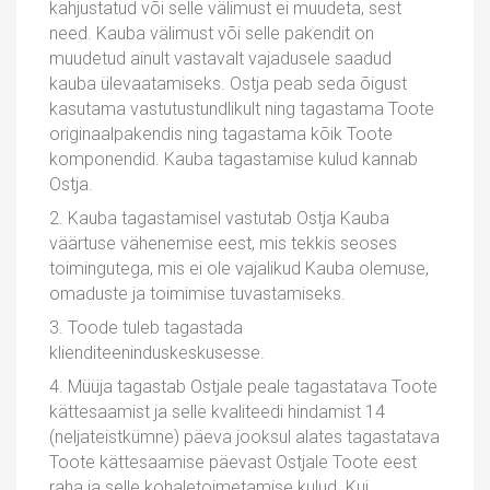
kahjustatud või selle välimust ei muudeta, sest
need. Kauba välimust või selle pakendit on
muudetud ainult vastavalt vajadusele saadud
kauba ülevaatamiseks. Ostja peab seda õigust
kasutama vastutustundlikult ning tagastama Toote
originaalpakendis ning tagastama kõik Toote
komponendid. Kauba tagastamise kulud kannab
Ostja.
2. Kauba tagastamisel vastutab Ostja Kauba
väärtuse vähenemise eest, mis tekkis seoses
toimingutega, mis ei ole vajalikud Kauba olemuse,
omaduste ja toimimise tuvastamiseks.
3. Toode tuleb tagastada
klienditeeninduskeskusesse.
4. Müüja tagastab Ostjale peale tagastatava Toote
kättesaamist ja selle kvaliteedi hindamist 14
(neljateistkümne) päeva jooksul alates tagastatava
Toote kättesaamise päevast Ostjale Toote eest
raha ja selle kohaletoimetamise kulud. Kui