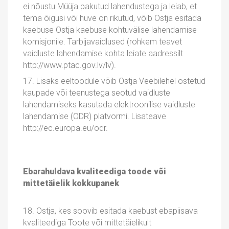
ei nõustu Müüja pakutud lahendustega ja leiab, et
tema õigusi või huve on rikutud, võib Ostja esitada
kaebuse Ostja kaebuse kohtuvälise lahendamise
komisjonile. Tarbijavaidlused (rohkem teavet
vaidluste lahendamise kohta leiate aadressilt
http://www.ptac.gov.lv/lv).
17. Lisaks eeltoodule võib Ostja Veebilehel ostetud
kaupade või teenustega seotud vaidluste
lahendamiseks kasutada elektroonilise vaidluste
lahendamise (ODR) platvormi. Lisateave
http://ec.europa.eu/odr.
Ebarahuldava kvaliteediga toode või
mittetäielik kokkupanek
18. Ostja, kes soovib esitada kaebust ebapiisava
kvaliteediga Toote või mittetäielikult