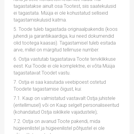
tagastatakse ainult osa Tootest, siis saatekulusid
ei tagastata. Müüja ei ole kohustatud selliseid
tagastamiskulusid katma.
5. Toode tuleb tagastada originaalpakendis (koos
juhendi ja garantiikaardiga, kui need dokumendid
olid tootega kaasas). Tagastamisel tuleb esitada
arve, millel on märgitud tellimuse number.
6. Ostja vastutab tagastatava Toote terviklikkuse
eest. Kui Toode ei ole komplektne, ei võta Müüja
tagastatavat Toodet vastu.
7. Ostja ei saa kasutada veebipoest ostetud
Toodete tagastamise õigust, kui:
7.1. Kaup on valmistatud vastavalt Ostja juhistele
(eritellimusel) või on Kaup selgelt personaliseeritud
(kohandatud Ostja isiklikele vajadustele);
7.2. Ostja on avanud Toote pakendi, mida
hügieenilistel ja hügieenilistel põhjustel ei ole