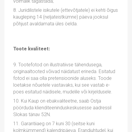
võimalik tagastada;
8. Juriidilistele isikutele (ettevõtjatele) ei kehti õigus
kaugleping 14 (neljateistkümne) päeva jooksul
põhjust avaldamata üles öelda.
Toote kvaliteet:
9. Tootefotod on illustratiivse tähendusega,
originaaltooted võivad näidatust erineda. Esitatud
fotod ei saa olla pretensioonide aluseks. Toode
loetakse nõuetele vastavaks, kui see vastab e-
poes esitatud näidisele, mudelile või kirjeldusele.
10. Kui Kaup on ebakvaliteetne, saab Ostja
pöörduda klienditeeninduskeskusesse aadressil
Slokas tänav 52N.
11. Garantiiaeg on 7 kuni 30 (seitse kuni
kolmkümmend) kalendripäeva. Erandjuhtudel, kui