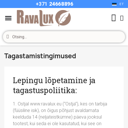
+37
1
24668896
ET
Tagastamistingimused
Lepingu lõpetamine ja
tagastuspoliitika:
1. Ostjal www.ravalux.eu (“Ostja”), kes on tarbija
(füüsiline isik), on õigus põhjust avaldamata
keelduda 14 (neljateistkümne) päeva jooksul
tootest, kui seda ei ole kasutatud, kui see on