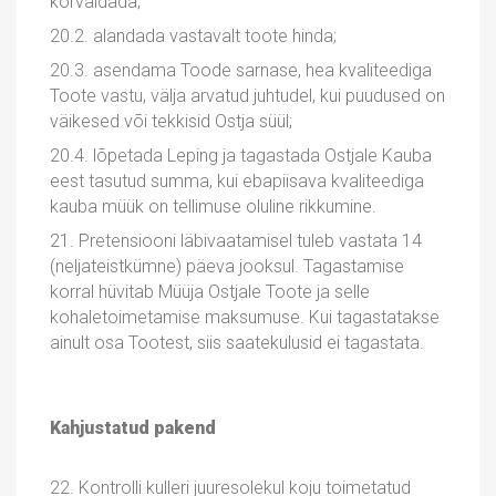
kõrvaldada;
20.2. alandada vastavalt toote hinda;
20.3. asendama Toode sarnase, hea kvaliteediga
Toote vastu, välja arvatud juhtudel, kui puudused on
väikesed või tekkisid Ostja süül;
20.4. lõpetada Leping ja tagastada Ostjale Kauba
eest tasutud summa, kui ebapiisava kvaliteediga
kauba müük on tellimuse oluline rikkumine.
21. Pretensiooni läbivaatamisel tuleb vastata 14
(neljateistkümne) päeva jooksul. Tagastamise
korral hüvitab Müüja Ostjale Toote ja selle
kohaletoimetamise maksumuse. Kui tagastatakse
ainult osa Tootest, siis saatekulusid ei tagastata.
Kahjustatud pakend
22. Kontrolli kulleri juuresolekul koju toimetatud