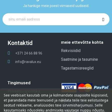
Ja hankige meie poest viimaseid uudiseid.
Kontaktid
meie ettevõtte kohta
Rekvisiidid
+371 24 66 88 96
Saatmine ja tasumine
info@ravalux.eu
Tagastamisreeglid
Tingimused
Privaatsuspoliitika
See
veebisait
kasutab
oma
ja kolmandate osapoolte küpsiseid,
Küpsiste teave
et parandada meie teenuseid
ja
näidata
teile teie eelistustega
seotud reklaame, analüüsides teie sirvimisharjumusi
.
Selle
kasutamiseks nõusoleku
andmiseks
vajutage
nuppu nõustu
.