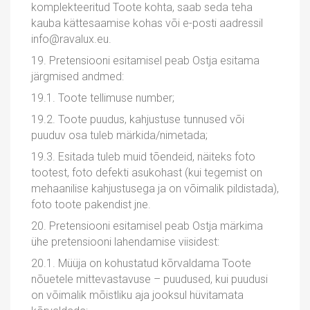
komplekteeritud Toote kohta, saab seda teha
kauba kättesaamise kohas või e-posti aadressil
info@ravalux.eu.
19. Pretensiooni esitamisel peab Ostja esitama
järgmised andmed:
19.1. Toote tellimuse number;
19.2. Toote puudus, kahjustuse tunnused või
puuduv osa tuleb märkida/nimetada;
19.3. Esitada tuleb muid tõendeid, näiteks foto
tootest, foto defekti asukohast (kui tegemist on
mehaanilise kahjustusega ja on võimalik pildistada),
foto toote pakendist jne.
20. Pretensiooni esitamisel peab Ostja märkima
ühe pretensiooni lahendamise viisidest:
20.1. Müüja on kohustatud kõrvaldama Toote
nõuetele mittevastavuse – puudused, kui puudusi
on võimalik mõistliku aja jooksul hüvitamata