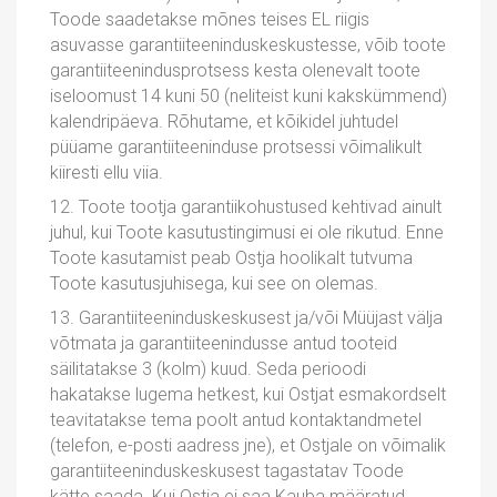
Toode saadetakse mõnes teises EL riigis
asuvasse garantiiteeninduskeskustesse, võib toote
garantiiteenindusprotsess kesta olenevalt toote
iseloomust 14 kuni 50 (neliteist kuni kakskümmend)
kalendripäeva. Rõhutame, et kõikidel juhtudel
püüame garantiiteeninduse protsessi võimalikult
kiiresti ellu viia.
12. Toote tootja garantiikohustused kehtivad ainult
juhul, kui Toote kasutustingimusi ei ole rikutud. Enne
Toote kasutamist peab Ostja hoolikalt tutvuma
Toote kasutusjuhisega, kui see on olemas.
13. Garantiiteeninduskeskusest ja/või Müüjast välja
võtmata ja garantiiteenindusse antud tooteid
säilitatakse 3 (kolm) kuud. Seda perioodi
hakatakse lugema hetkest, kui Ostjat esmakordselt
teavitatakse tema poolt antud kontaktandmetel
(telefon, e-posti aadress jne), et Ostjale on võimalik
garantiiteeninduskeskusest tagastatav Toode
kätte saada. Kui Ostja ei saa Kauba määratud