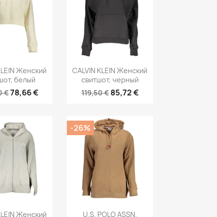
рый просмотр
Быстрый просмотр

KLEIN Женский
CALVIN KLEIN Женский
шот, белый
свитшот, черный
78,66 €
85,72 €
0 €
119,50 €
-26%
рый просмотр
Быстрый просмотр

KLEIN Женский
U.S. POLO ASSN.