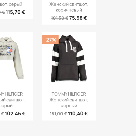
шот, серый
Женский свитшот,
коричневый
115,70 €
0 €
75,58 €
101,50 €
-27%
рый просмотр
Быстрый просмотр

Y HILFIGER
TOMMY HILFIGER
ий свитшот,
Женский свитшот,
серый
черный
102,46 €
110,40 €
 €
151,00 €