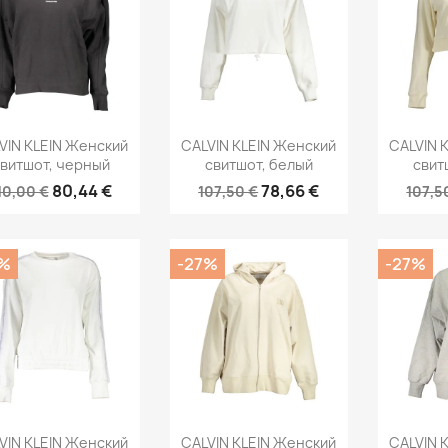
ыстрый просмотр
Быстрый просмотр
Быст


VIN KLEIN Женский
CALVIN KLEIN Женский
CALVIN 
витшот, черный
свитшот, белый
свит
80,44 €
78,66 €
10,00 €
107,50 €
107,5
%
-27%
-27%
ыстрый просмотр
Быстрый просмотр
Быст


VIN KLEIN Женский
CALVIN KLEIN Женский
CALVIN 