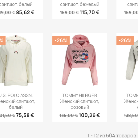
свитшот, белый
свитшот, бежевый
свит
85,62 €
115,70 €
19,00 €
159,00 €
159,0
%
-26%
-26%
ыстрый просмотр
Быстрый просмотр
Быст


U.S. POLO ASSN.
TOMMY HILFIGER
TOMM
енский свитшот,
Женский свитшот,
Женск
белый
розовый
75,58 €
100,26 €
01,50 €
135,00 €
138,50
1 - 12 из 604 товаров