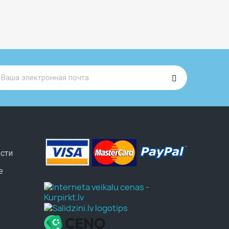
сти
e