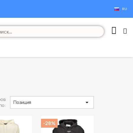
RU
ров

Позиция
по:
-28%