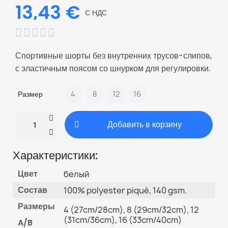
13,43 €
С НДС





Спортивные шорты без внутренних трусов-слипов,
с эластичным поясом со шнурком для регулировки.
Размер
4
8
12
16
Добавить в корзину
Характеристики:
Цвет
белый
Состав
100% polyester piqué, 140 gsm.
Размеры
4 (27cm/28cm), 8 (29cm/32cm), 12
(31cm/36cm), 16 (33cm/40cm)
A/B