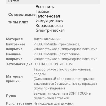
ручка
Все плиты
Газовая
Совместимые
Галогеновая
Индукционная
типы плит
Керамическая
Электрическая
Материал
Литой алюминий
Внутреннее
PFLUON Marble - трехслойное,
покрытие
износостойкое антипригарное покрытие
Внешнее
PFLUON Marble - двухслойное,
покрытие
износостойкое антипригарное покрытие
Технология дна
FULL INDUCTION BOTTOM
Термостойкое стекло с силиконовым
ободом
Материал
(Силиконовый обод позволяет крышке
крышки
закрываться бесшумно, предотвращает
сколы при падении)
Бакелит, с покрытием SOFT TOUCH и
Ручка
силиконовой вставкой
Использование
Не подходит для духовки