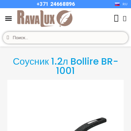
+37
1
24668896
RU
Соусник 1.2л Bollire BR-
1001