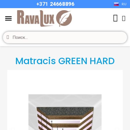
+37
1
24668896
RU
Matracis GREEN HARD