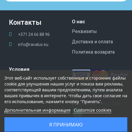
Контакты
О нас
Реквизиты
+371 24 66 88 96
Доставка и оплата
info@ravalux.eu
Политика возврата
Условия
Этот
веб-
сайт
использует
собственные
и
сторонние
файлы
Политика
cookie
для
улучшения
наших
услуг
и
показа
вам
рекламы
,
конфиденциальности
соответствующей
вашим
предпочтениям
,
путем
анализа
Информация о файлах
ваших
привычек
в
интернете
.
Чтобы
дать
свое
согласие
на
сookie
его
использование
,
нажмите
кнопку
"
Принять
"
.
Дополнительная информация
Customize cookies
Я ПРИНИМАЮ