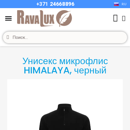
+37
1
24668896
RU
Унисекс микрофлис
HIMALAYA, черный