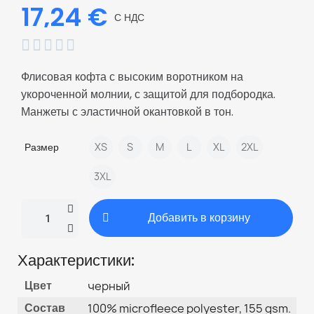
17,24 €
С НДС





Флисовая кофта с высоким воротником на
укороченной молнии, с защитой для подбородка.
Манжеты с эластичной окантовкой в тон.
Размер
XS
S
M
L
XL
2XL
3XL
Добавить в корзину
Характеристики:
Цвет
черный
Состав
100% microfleece polyester, 155 gsm.