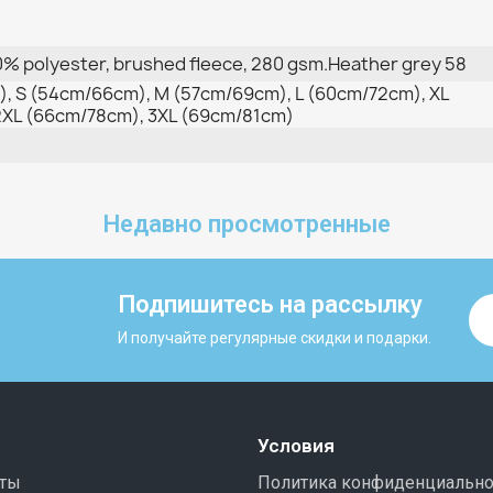
0% polyester, brushed fleece, 280 gsm.Heather grey 58
, S (54cm/66cm), M (57cm/69cm), L (60cm/72cm), XL
2XL (66cm/78cm), 3XL (69cm/81cm)
Недавно просмотренные
Подпишитесь на рассылку
И получайте регулярные скидки и подарки.
Условия
иты
Политика конфиденциально