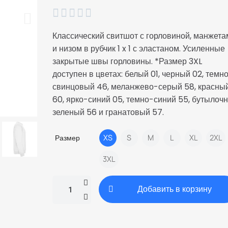





Классический свитшот с горловиной, манжета
и низом в рубчик 1 x 1 с эластаном. Усиленные
закрытые швы горловины. *Размер 3XL
доступен в цветах: белый 01, черный 02, темн
свинцовый 46, меланжево-серый 58, красны
60, ярко-синий 05, темно-синий 55, бутылоч
зеленый 56 и гранатовый 57.
Размер
XS
S
M
L
XL
2XL
3XL
Добавить в корзину